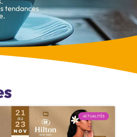
.
des tendances
e.
es
ACTUALITÉS