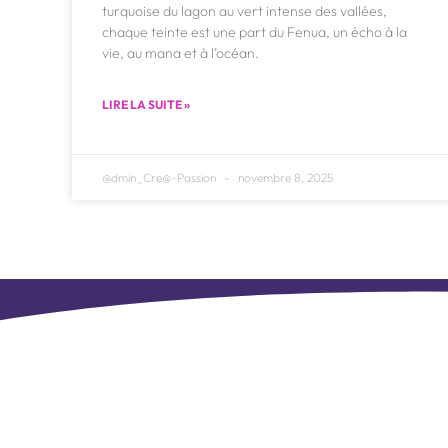
turquoise du lagon au vert intense des vallées,
chaque teinte est une part du Fenua, un écho à la
vie, au mana et à l’océan.
LIRE LA SUITE »
@dmin_Cre@-Passion
novembre 8, 2025