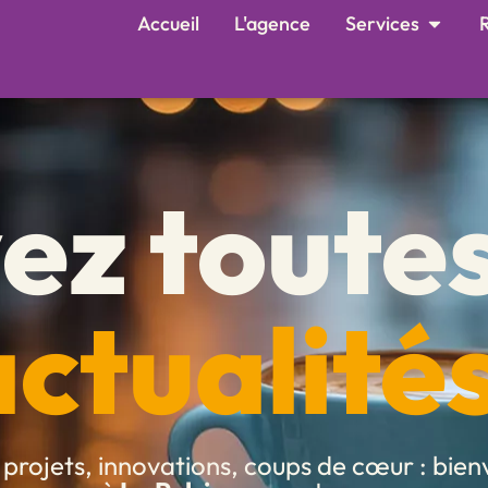
Accueil
L'agence
Services
R
ez toute
actualités
, projets, innovations, coups de cœur : bie