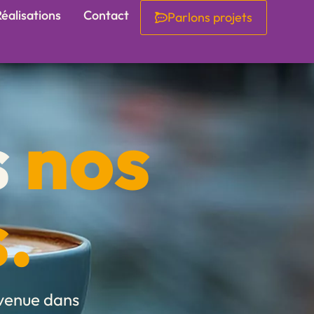
éalisations
Contact
Parlons projets
s
nos
.
nvenue dans