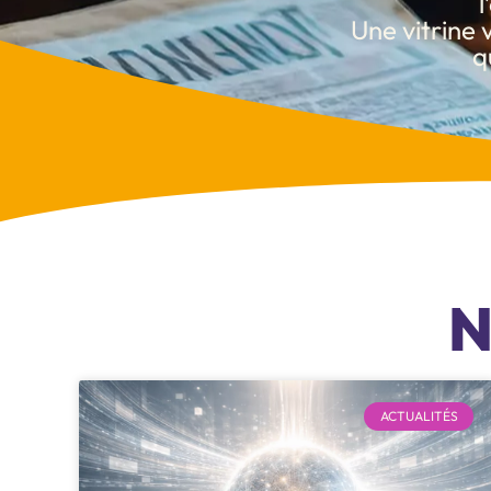
Une vitrine 
q
N
ACTUALITÉS