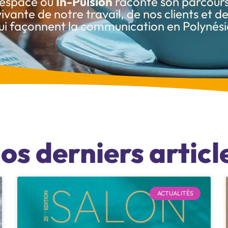
l’espace où
In-Pulsion
raconte son parcours
vivante de notre travail, de nos clients et 
ui façonnent la communication en Polynési
os derniers articl
ACTUALITÉS